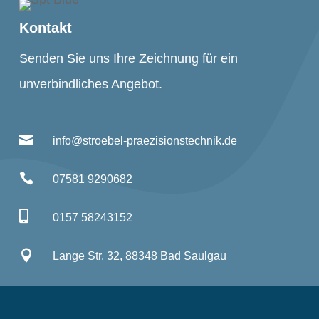
Kontakt
Senden Sie uns Ihre Zeichnung für ein
unverbindliches Angebot.

info@stroebel-praezisionstechnik.de

07581 9290682

0157 58243152

Lange Str. 32, 88348 Bad Saulgau